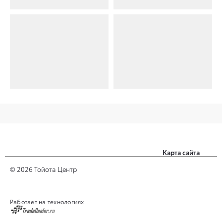
Карта сайта
Заголовок 1
© 2026 Тойота Центр
Заголовок 2
Работает на технологиях
Заголовок 3