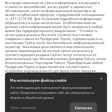
Вся представленная на сайте информация, касающаяся
Заголовок 4
стоимости автомобилей, аксессуаров* и сервисного
обслуживания, носит информационный характер и не
является публичной офертой, определяемой положениями
ст. 437 (2) ГК РФ. Для получения подробной информации
обращайтесь в наши автосалоны. Опубликованная на
данном сайте информация может быть изменена в любое
время без предварительного уведомления. * Стоимость
аксессуаров указана без учета стоимости установки.
Сведения о ценах на Продукцию Toyota, содержащиеся на
настоящем Сайте, носят исключительно информационный
характер. Указанные цены являются максимальными
ценами перепродажи (если иное прямо не указано в
соответствующем разделе Сайта), могут отличаться от
действительных цен Уполномоченных Дилеров Тойота и/или
Уполномоченных Партнеров Тойота. Приобретение любой
Продукции Toyota осуществляется в соответствии с
условиями индивидуального договора купли-продажи.
Представленная на Сайте информация о Продукции Toyota
×
не означает, что данная Продукция имеется в наличии у
Мы используем файлы cookie
Уполномоченных Дилеров Тойота/ Уполномоченных
Партнеров Тойота для продажи. Для получения
Это необходимо для полноценного функционирования
информации о наличии автомобилей/ иной Продукции
сайта. Продолжая использовать сайт, вы соглашаетесь со
Toyota, а также подробных сведений об автомобилях/ иной
сбором и обработкой данных.
продукции Toyota, реализуемой в Вашем регионе, Вы можете
связаться с Уполномоченным Дилером Тойота и/или
Уполномоченным Партнером Тойота в Вашем регионе.
Согласен
Читать полностью
Правовая информация