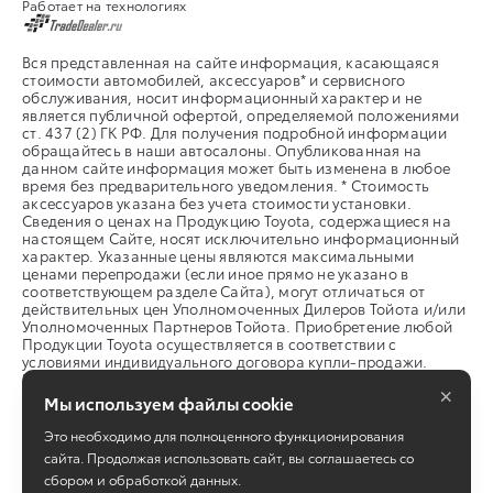
Работает на технологиях
Заголовок 3
Вся представленная на сайте информация, касающаяся
Заголовок 4
стоимости автомобилей, аксессуаров* и сервисного
обслуживания, носит информационный характер и не
является публичной офертой, определяемой положениями
ст. 437 (2) ГК РФ. Для получения подробной информации
обращайтесь в наши автосалоны. Опубликованная на
данном сайте информация может быть изменена в любое
время без предварительного уведомления. * Стоимость
аксессуаров указана без учета стоимости установки.
Сведения о ценах на Продукцию Toyota, содержащиеся на
настоящем Сайте, носят исключительно информационный
характер. Указанные цены являются максимальными
ценами перепродажи (если иное прямо не указано в
соответствующем разделе Сайта), могут отличаться от
действительных цен Уполномоченных Дилеров Тойота и/или
Уполномоченных Партнеров Тойота. Приобретение любой
Продукции Toyota осуществляется в соответствии с
условиями индивидуального договора купли-продажи.
Представленная на Сайте информация о Продукции Toyota
×
не означает, что данная Продукция имеется в наличии у
Мы используем файлы cookie
Уполномоченных Дилеров Тойота/ Уполномоченных
Партнеров Тойота для продажи. Для получения
Это необходимо для полноценного функционирования
информации о наличии автомобилей/ иной Продукции
сайта. Продолжая использовать сайт, вы соглашаетесь со
Toyota, а также подробных сведений об автомобилях/ иной
сбором и обработкой данных.
продукции Toyota, реализуемой в Вашем регионе, Вы можете